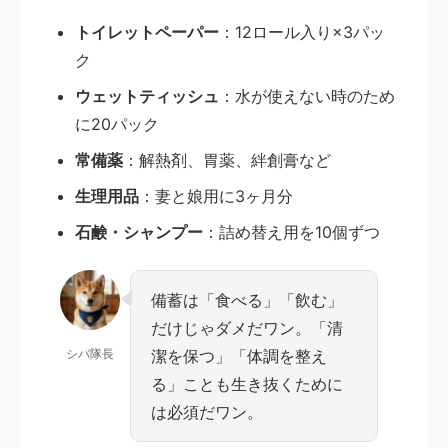
トイレットペーパー
：12ロール入り×3パッ
ク
ウェットティッシュ
：水が使えない時のため
に20パック
常備薬
：解熱剤、胃薬、絆創膏など
生理用品
：妻と娘用に3ヶ月分
石鹸・シャンプー
：詰め替え用を10個ずつ
備蓄は「食べる」「飲む」
だけじゃダメだワン。「清
シバ隊長
潔を保つ」「体調を整え
る」ことも生き抜くために
は必須だワン。