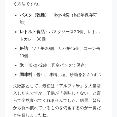
く方法ですね。
パスタ（乾麺）
：1kg×4袋（約2年保存可
能）
レトルト食品
：パスタソース20個、レトル
トカレー30個
缶詰
：ツナ缶20個、サバ缶15個、コーン缶
10個
米
：10kg×2袋（真空パックで保存）
調味料
：醤油、味噌、塩、砂糖を各2つずつ
失敗談として、最初は「アルファ米」を大量購
入したんですが、子供が「美味しくない」と言
って全然食べてくれませんでした。結局、普段
から食べ慣れているものを備蓄するのが一番だ
と学習しましたね。