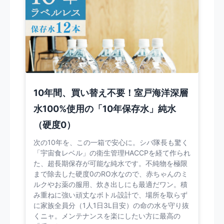
10年間、買い替え不要！室戸海洋深層
水100%使用の「10年保存水」純水
（硬度0）
次の10年を、この一箱で安心に。シバ隊長も驚く
「宇宙食レベル」の衛生管理HACCPを経て作られ
た、超長期保存が可能な純水です。不純物を極限
まで除去した硬度0のRO水なので、赤ちゃんのミ
ルクやお薬の服用、炊き出しにも最適だワン。積
み重ねに強い頑丈なボトル設計で、場所を取らず
に家族全員分（1人1日3L目安）の命の水を守り抜
くニャ。メンテナンスを楽にしたい方に最高の