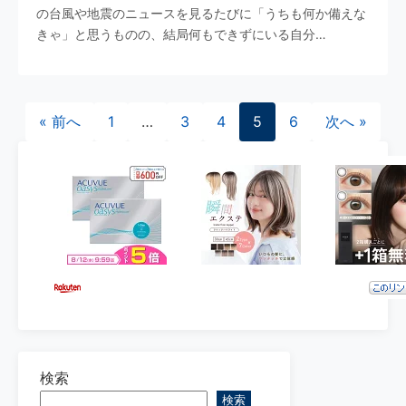
の台風や地震のニュースを見るたびに「うちも何か備えな
きゃ」と思うものの、結局何もできずにいる自分…
投稿のページ送り
« 前へ
1
…
3
4
5
6
次へ »
検索
検索