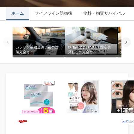
ホーム
ライフライン防衛術
食料・物資サバイバル
ガソリン補助金終了後の対
物価高に負けない！固定費
災害時
策完全ガイド
見直しの完全ガイド
ガイド